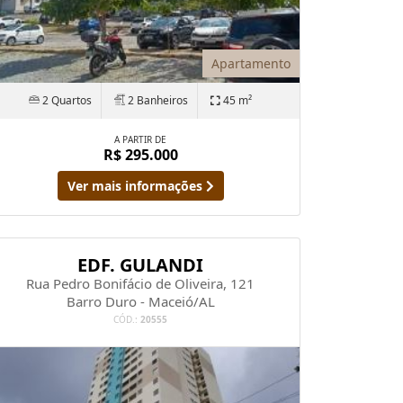
Apartamento
2 Quartos
2 Banheiros
45 m²
A PARTIR DE
R$ 295.000
Ver mais informações
EDF. GULANDI
Rua Pedro Bonifácio de Oliveira, 121
Barro Duro - Maceió/AL
CÓD.:
20555