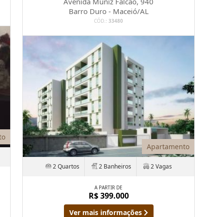
Avenida Muniz Falcão, 940
Barro Duro - Maceió/AL
CÓD.:
33480
to
Apartamento
2 Quartos
2 Banheiros
2 Vagas
A PARTIR DE
R$ 399.000
Ver mais informações