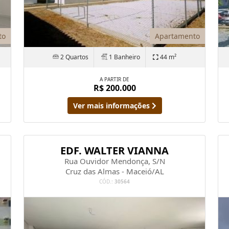
to
Apartamento
2 Quartos
1 Banheiro
44 m²
A PARTIR DE
R$ 200.000
Ver mais informações
EDF. WALTER VIANNA
Rua Ouvidor Mendonça, S/N
Cruz das Almas - Maceió/AL
CÓD.:
30564