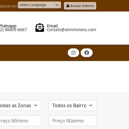
Acessar Sistema
ADUZIR SITE:
Powered by
hatsapp
Email
82) 98809-6667
contato@almimoveis.com