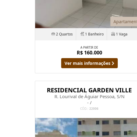
Apartamen
2 Quartos
1 Banheiro
1 Vaga
A PARTIR DE
R$ 160.000
Ver mais informações
RESIDENCIAL GARDEN VILLE
R. Lourival de Águiar Pessoa, S/N
- /
CÓD.:
22006