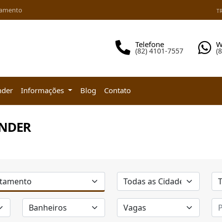
iamento
TR
Telefone
W
(82) 4101-7557
(
nder
Informações
Blog
Contato
ENDER