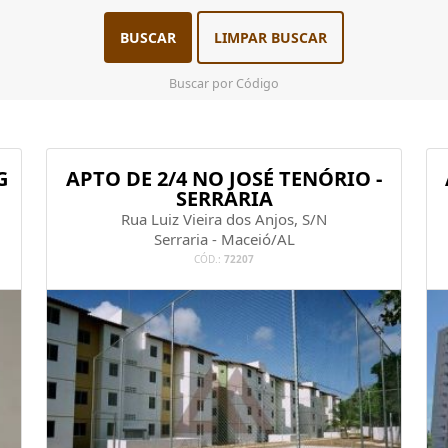
BUSCAR
LIMPAR BUSCAR
Buscar por Código
G
APTO DE 2/4 NO JOSÉ TENÓRIO -
SERRARIA
Rua Luiz Vieira dos Anjos, S/N
Serraria - Maceió/AL
CÓD.:
72207