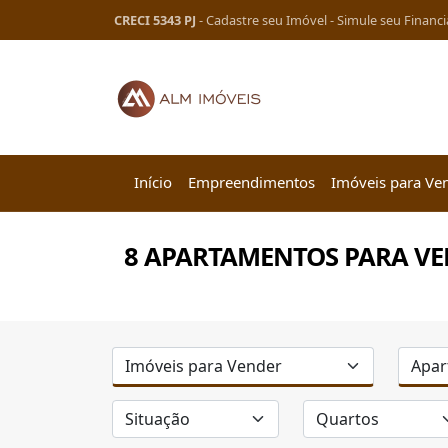
CRECI 5343 PJ
-
Cadastre seu Imóvel
-
Simule seu Financ
Início
Empreendimentos
Imóveis para Ve
8 APARTAMENTOS PARA V