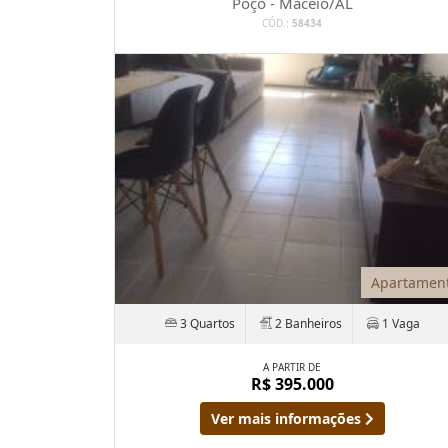
Poço - Maceió/AL
CÓD.:
58434
Apartamen
3 Quartos
2 Banheiros
1 Vaga
A PARTIR DE
R$ 395.000
Ver mais informações